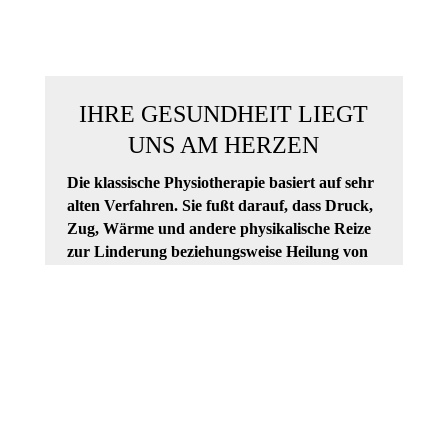
IHRE GESUNDHEIT LIEGT
UNS AM HERZEN
Die klassische Physiotherapie basiert auf sehr
alten Verfahren. Sie fußt darauf, dass Druck,
Zug, Wärme und andere physikalische Reize
zur Linderung beziehungsweise Heilung von
Beschwerden des Bewegungsapparates
eingesetzt werden können. Wir verfügen über
eine große Expertise, die auch die
ganzheitliche Betrachtung Ihrer Erkrankung
einschließt. Das bedeutet, dass wir neben
physiotherapeutischen Maßnahmen auch
Osteopathie oder naturheilkundliche
Verfahren einsetzen; je nachdem, was Ihr