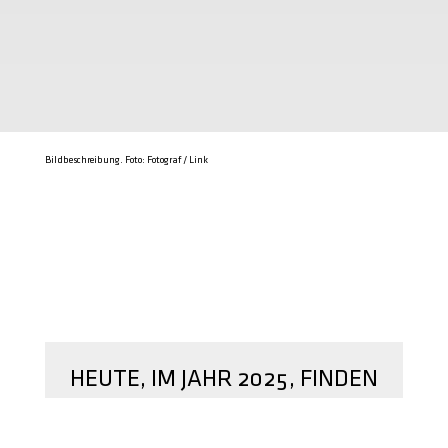
Bildbeschreibung. Foto: Fotograf / Link
HEUTE, IM JAHR 2025, FINDEN
SICH IMMER MEHR
SCHULMEDIZINER, DIE IHRE